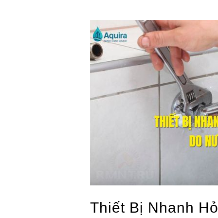
Thiết
Bị
Nhanh
Hỏng
Ở
Chung
Cư
Do
Nước
Sinh
Hoạt
Thiết Bị Nhanh H