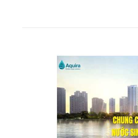
Chung
Cư
Có
Cần
Xử
Lý
Nước
Sinh
Hoạt
Không?