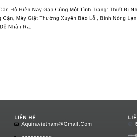
Căn Hộ Hiện Nay Gặp Cùng Một Tình Trạng: Thiết Bị
g Cặn, Máy Giặt Thường Xuyên Báo Lỗi, Bình Nóng L
 Dễ Nhận Ra.
LIÊN HỆ
LI
Aquiravietnam@gmail.com