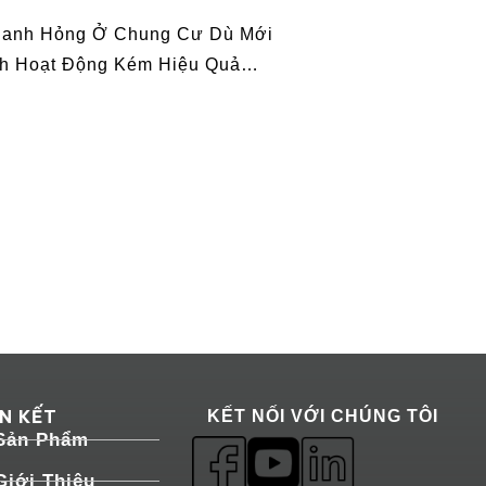
 Nhanh Hỏng Ở Chung Cư Dù Mới
ạnh Hoạt Động Kém Hiệu Quả…
ÊN KẾT
KẾT NỐI VỚI CHÚNG TÔI
Sản Phẩm
Giới Thiệu