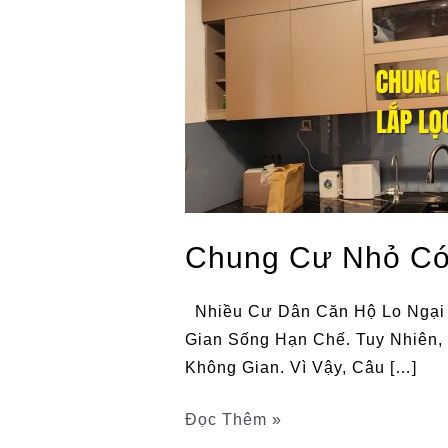
Lắp
Lọc
Tổng
Không?
Giải
Đáp
Chi
Tiết
Chung Cư Nhỏ Có 
Nhiều Cư Dân Căn Hộ Lo Ngại 
Gian Sống Hạn Chế. Tuy Nhiên,
Không Gian. Vì Vậy, Câu […]
Đọc Thêm »