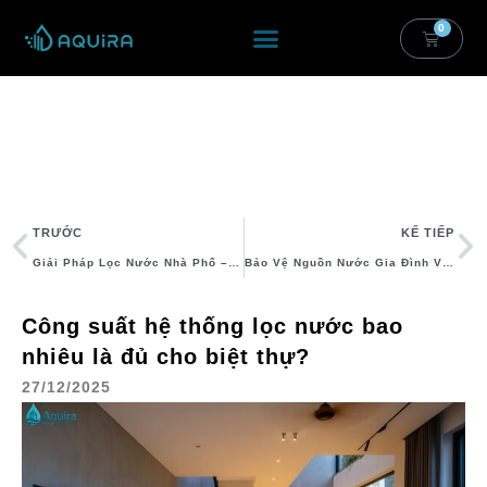
Nhảy
0
Cart
Tới
Nội
Dung
Prev
T
TRƯỚC
KẾ TIẾP
Giải Pháp Lọc Nước Nhà Phố – Hướng Dẫn Chọn Hệ Thống An Toàn
Bảo Vệ Nguồn Nước Gia Đình Và Chất Lượng Sống
Công suất hệ thống lọc nước bao
nhiêu là đủ cho biệt thự?
27/12/2025