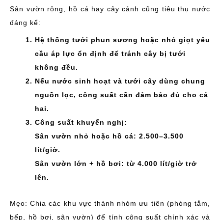
Sân vườn rộng, hồ cá hay cây cảnh cũng tiêu thụ nước
đáng kể:
Hệ thống tưới phun sương hoặc nhỏ giọt yêu
cầu áp lực ổn định để tránh cây bị tưới
không đều.
Nếu nước sinh hoạt và tưới cây dùng chung
nguồn lọc, công suất cần đảm bảo đủ cho cả
hai.
Công suất khuyến nghị:
Sân vườn nhỏ hoặc hồ cá: 2.500–3.500
lít/giờ.
Sân vườn lớn + hồ bơi: từ 4.000 lít/giờ trở
lên.
Mẹo: Chia các khu vực thành nhóm ưu tiên (phòng tắm,
bếp, hồ bơi, sân vườn) để tính công suất chính xác và