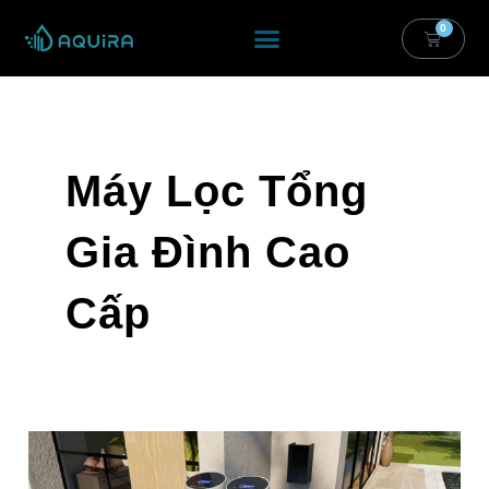
Nhảy
0
Cart
Tới
Nội
Dung
Máy Lọc Tổng
Gia Đình Cao
Cấp
Lọc
Tổng