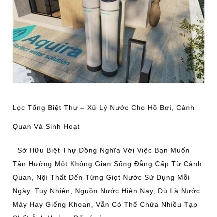
Biệt
Thự
–
Xử
Lý
Nước
Cho
Hồ
Lọc Tổng Biệt Thự – Xử Lý Nước Cho Hồ Bơi, Cảnh
Bơi,
Quan Và Sinh Hoạt
Cảnh
Quan
Sở Hữu Biệt Thự Đồng Nghĩa Với Việc Bạn Muốn
Và
Tận Hưởng Một Không Gian Sống Đẳng Cấp Từ Cảnh
Sinh
Quan, Nội Thất Đến Từng Giọt Nước Sử Dụng Mỗi
Hoạt
Ngày. Tuy Nhiên, Nguồn Nước Hiện Nay, Dù Là Nước
Máy Hay Giếng Khoan, Vẫn Có Thể Chứa Nhiều Tạp