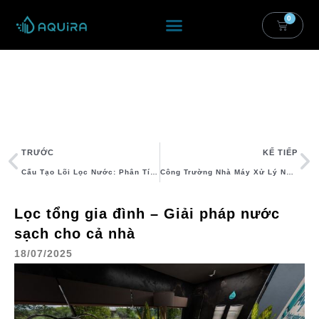
Nhảy
0
Cart
Tới
Nội
Dung
Prev
T
TRƯỚC
KẾ TIẾP
Cấu Tạo Lõi Lọc Nước: Phân Tích Chi Tiết Từng Lớp Xử Lý
Công Trường Nhà Máy Xử Lý Nước TP.HCM – Nơi ‘đói’ Nước
Lọc tổng gia đình – Giải pháp nước
sạch cho cả nhà
18/07/2025